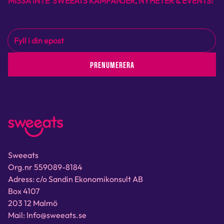
MISSA INTE SWEEATS KAMPANJER, NYHETER & EVENTS!
PRENUMERERA
Sweeats
Org.nr 559089-8184
Adress: c/o Sandin Ekonomikonsult AB
Box 4107
203 12 Malmö
Mail: Info@sweeats.se