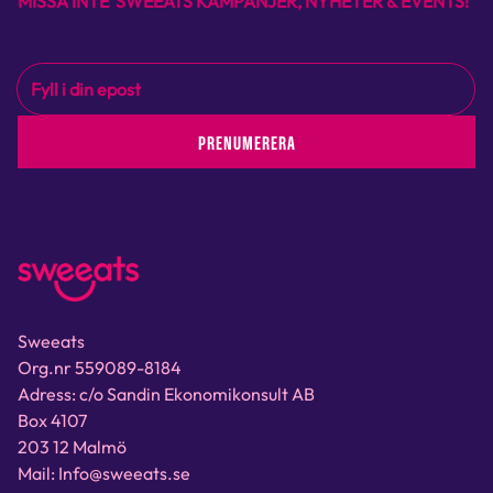
MISSA INTE SWEEATS KAMPANJER, NYHETER & EVENTS!
PRENUMERERA
Sweeats
Org.nr 559089-8184
Adress: c/o Sandin Ekonomikonsult AB
Box 4107
203 12 Malmö
Mail: Info@sweeats.se