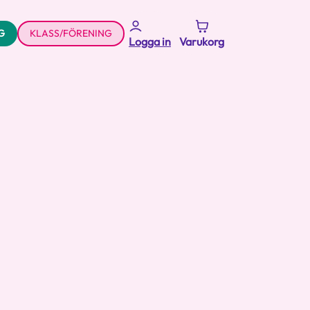
G
KLASS/FÖRENING
Logga in
Varukorg