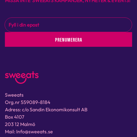
MISSA INTE SWEEATS KAMPANJER, NYHETER & EVENTS!
PRENUMERERA
Sweeats
Org.nr 559089-8184
Adress: c/o Sandin Ekonomikonsult AB
Box 4107
203 12 Malmö
Mail: Info@sweeats.se