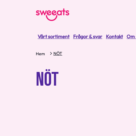
Vårt sortiment
Frågor & svar
Kontakt
Om 
NÖT
Hem
NÖT