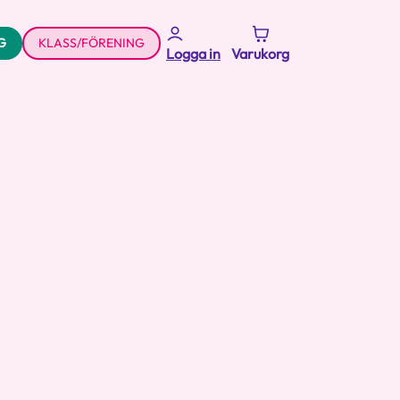
G
KLASS/FÖRENING
Logga in
Varukorg