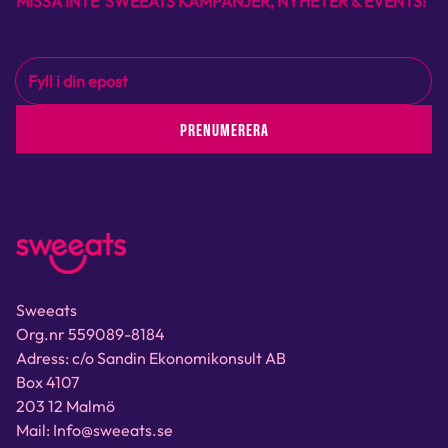
MISSA INTE SWEEATS KAMPANJER, NYHETER & EVENTS!
PRENUMERERA
Sweeats
Org.nr 559089-8184
Adress: c/o Sandin Ekonomikonsult AB
Box 4107
203 12 Malmö
Mail: Info@sweeats.se