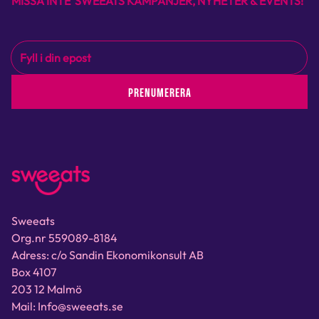
MISSA INTE SWEEATS KAMPANJER, NYHETER & EVENTS!
PRENUMERERA
Sweeats
Org.nr 559089-8184
Adress: c/o Sandin Ekonomikonsult AB
Box 4107
203 12 Malmö
Mail: Info@sweeats.se