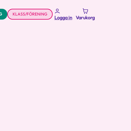
G
KLASS/FÖRENING
Logga in
Varukorg