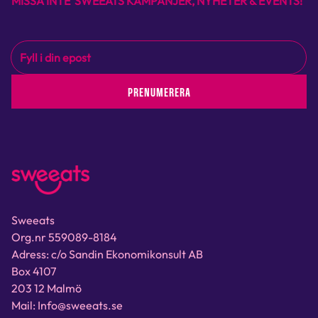
MISSA INTE SWEEATS KAMPANJER, NYHETER & EVENTS!
PRENUMERERA
Sweeats
Org.nr 559089-8184
Adress: c/o Sandin Ekonomikonsult AB
Box 4107
203 12 Malmö
Mail: Info@sweeats.se