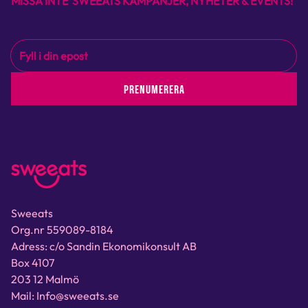
MISSA INTE SWEEATS KAMPANJER, NYHETER & EVENTS!
PRENUMERERA
Sweeats
Org.nr 559089-8184
Adress: c/o Sandin Ekonomikonsult AB
Box 4107
203 12 Malmö
Mail: Info@sweeats.se