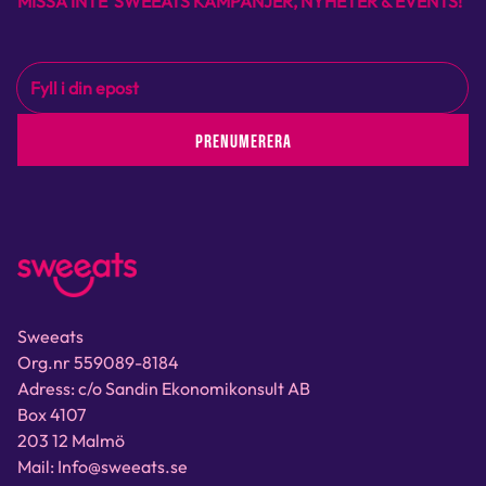
MISSA INTE SWEEATS KAMPANJER, NYHETER & EVENTS!
PRENUMERERA
Sweeats
Org.nr 559089-8184
Adress: c/o Sandin Ekonomikonsult AB
Box 4107
203 12 Malmö
Mail: Info@sweeats.se