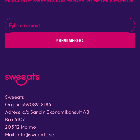
MISSA INTE SWEEATS KAMPANJER, NYHETER & EVENTS!
PRENUMERERA
Sweeats
Org.nr 559089-8184
Adress: c/o Sandin Ekonomikonsult AB
Box 4107
203 12 Malmö
Mail: Info@sweeats.se