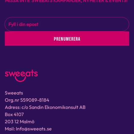
MISSA INTE SWEEATS KAMPANJER, NYHETER & EVENTS!
PRENUMERERA
Sweeats
Org.nr 559089-8184
Adress: c/o Sandin Ekonomikonsult AB
Box 4107
203 12 Malmö
Mail: Info@sweeats.se