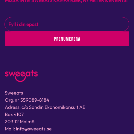
MISSA INTE SWEEATS KAMPANJER, NYHETER & EVENTS!
PRENUMERERA
Sweeats
Org.nr 559089-8184
Adress: c/o Sandin Ekonomikonsult AB
Box 4107
203 12 Malmö
Mail: Info@sweeats.se