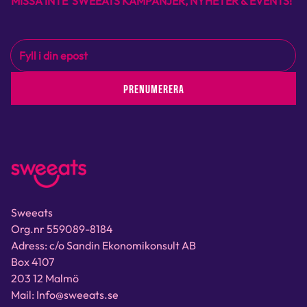
MISSA INTE SWEEATS KAMPANJER, NYHETER & EVENTS!
PRENUMERERA
Sweeats
Org.nr 559089-8184
Adress: c/o Sandin Ekonomikonsult AB
Box 4107
203 12 Malmö
Mail: Info@sweeats.se