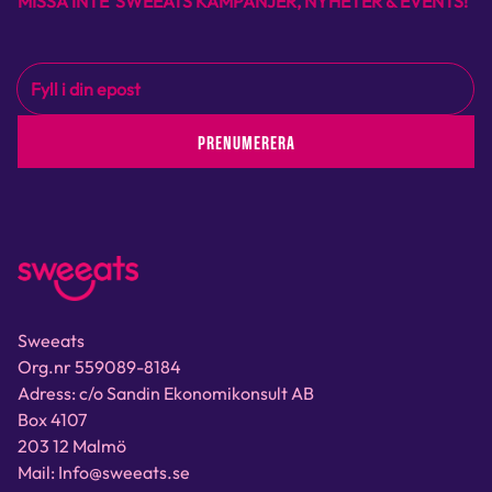
MISSA INTE SWEEATS KAMPANJER, NYHETER & EVENTS!
PRENUMERERA
Sweeats
Org.nr 559089-8184
Adress: c/o Sandin Ekonomikonsult AB
Box 4107
203 12 Malmö
Mail: Info@sweeats.se