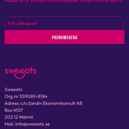
MISSA INTE SWEEATS KAMPANJER, NYHETER & EVENTS!
PRENUMERERA
Sweeats
Org.nr 559089-8184
Adress: c/o Sandin Ekonomikonsult AB
Box 4107
203 12 Malmö
Mail: Info@sweeats.se