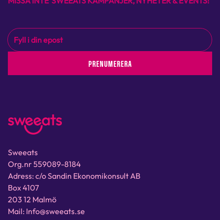
MISSA INTE SWEEATS KAMPANJER, NYHETER & EVENTS!
PRENUMERERA
Sweeats
Org.nr 559089-8184
Adress: c/o Sandin Ekonomikonsult AB
Box 4107
203 12 Malmö
Mail: Info@sweeats.se