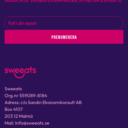
MISSA INTE SWEEATS KAMPANJER, NYHETER & EVENTS!
PRENUMERERA
Sweeats
Org.nr 559089-8184
Adress: c/o Sandin Ekonomikonsult AB
Box 4107
203 12 Malmö
Mail: Info@sweeats.se