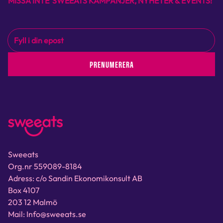
MISSA INTE SWEEATS KAMPANJER, NYHETER & EVENTS!
PRENUMERERA
Sweeats
Org.nr 559089-8184
Adress: c/o Sandin Ekonomikonsult AB
Box 4107
203 12 Malmö
Mail: Info@sweeats.se