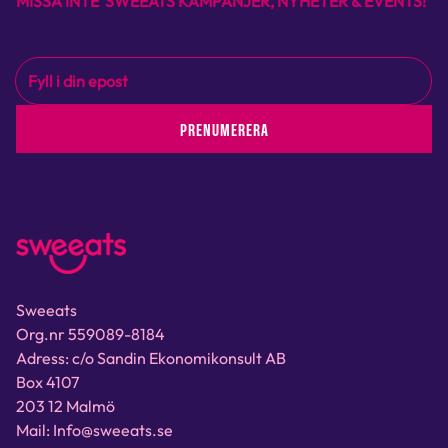
MISSA INTE SWEEATS KAMPANJER, NYHETER & EVENTS!
PRENUMERERA
Sweeats
Org.nr 559089-8184
Adress: c/o Sandin Ekonomikonsult AB
Box 4107
203 12 Malmö
Mail: Info@sweeats.se