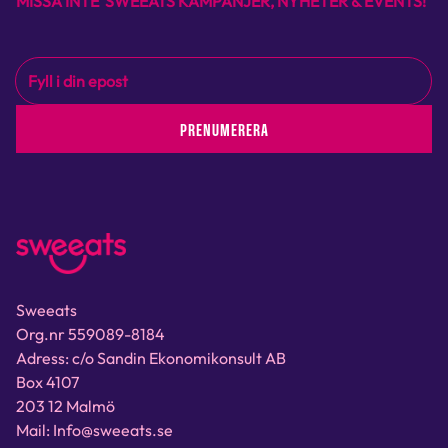
MISSA INTE SWEEATS KAMPANJER, NYHETER & EVENTS!
PRENUMERERA
Sweeats
Org.nr 559089-8184
Adress: c/o Sandin Ekonomikonsult AB
Box 4107
203 12 Malmö
Mail: Info@sweeats.se