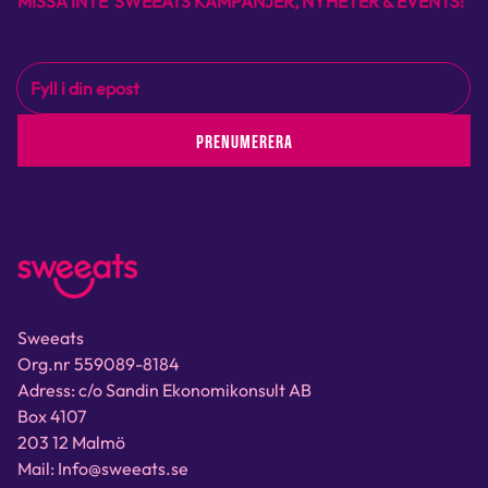
MISSA INTE SWEEATS KAMPANJER, NYHETER & EVENTS!
PRENUMERERA
Sweeats
Org.nr 559089-8184
Adress: c/o Sandin Ekonomikonsult AB
Box 4107
203 12 Malmö
Mail: Info@sweeats.se