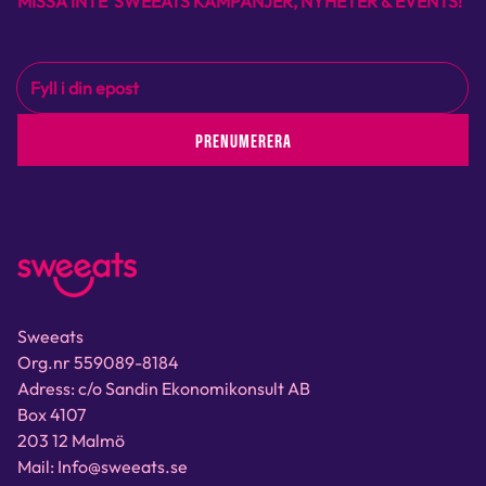
MISSA INTE SWEEATS KAMPANJER, NYHETER & EVENTS!
PRENUMERERA
Sweeats
Org.nr 559089-8184
Adress: c/o Sandin Ekonomikonsult AB
Box 4107
203 12 Malmö
Mail: Info@sweeats.se