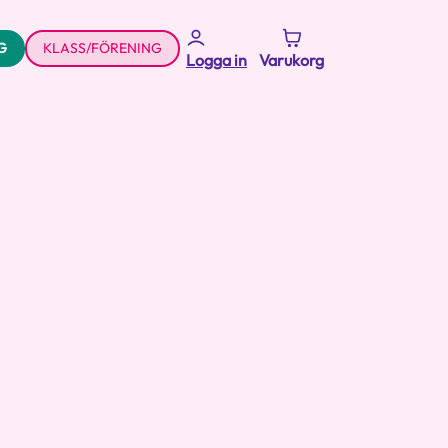
G
KLASS/FÖRENING
Logga in
Varukorg