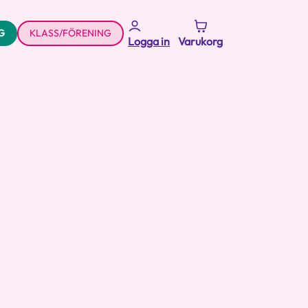
G
KLASS/FÖRENING
Logga in
Varukorg