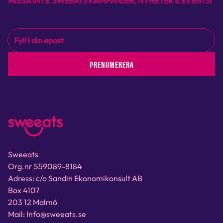
MISSA INTE SWEEATS KAMPANJER, NYHETER & EVENTS!
PRENUMERERA
Sweeats
Org.nr 559089-8184
Adress: c/o Sandin Ekonomikonsult AB
Box 4107
203 12 Malmö
Mail: Info@sweeats.se