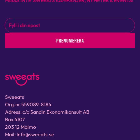
MISSA INTE SWEEATS KAMPANJER, NYHETER & EVENTS!
PRENUMERERA
Sweeats
Org.nr 559089-8184
Adress: c/o Sandin Ekonomikonsult AB
Box 4107
203 12 Malmö
Mail: Info@sweeats.se