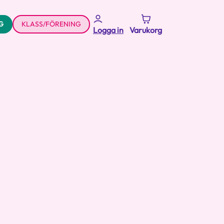
G
KLASS/FÖRENING
Logga in
Varukorg