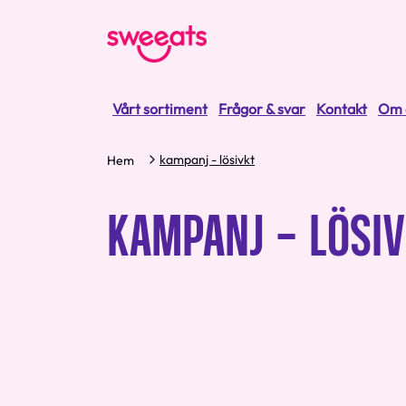
Vårt sortiment
Frågor & svar
Kontakt
Om 
kampanj - lösivkt
Hem
KAMPANJ - LÖSI