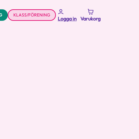
G
KLASS/FÖRENING
Logga in
Varukorg