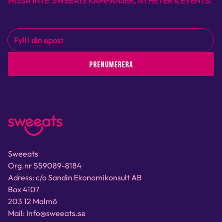
MISSA INTE SWEEATS KAMPANJER, NYHETER & EVENTS!
PRENUMERERA
Sweeats
Org.nr 559089-8184
Adress: c/o Sandin Ekonomikonsult AB
Box 4107
203 12 Malmö
Mail: Info@sweeats.se