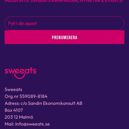
MISSA INTE SWEEATS KAMPANJER, NYHETER & EVENTS!
PRENUMERERA
Sweeats
Org.nr 559089-8184
Adress: c/o Sandin Ekonomikonsult AB
Box 4107
203 12 Malmö
Mail: Info@sweeats.se