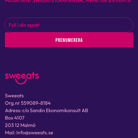
MISSA INTE SWEEATS KAMPANJER, NYHETER & EVENTS!
PRENUMERERA
Sweeats
Org.nr 559089-8184
Adress: c/o Sandin Ekonomikonsult AB
Box 4107
203 12 Malmö
Mail: Info@sweeats.se