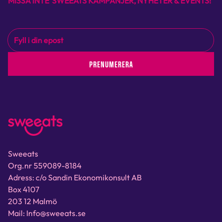
MISSA INTE SWEEATS KAMPANJER, NYHETER & EVENTS!
PRENUMERERA
Sweeats
Org.nr 559089-8184
Adress: c/o Sandin Ekonomikonsult AB
Box 4107
203 12 Malmö
Mail: Info@sweeats.se