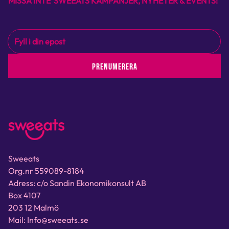
MISSA INTE SWEEATS KAMPANJER, NYHETER & EVENTS!
PRENUMERERA
Sweeats
Org.nr 559089-8184
Adress: c/o Sandin Ekonomikonsult AB
Box 4107
203 12 Malmö
Mail: Info@sweeats.se