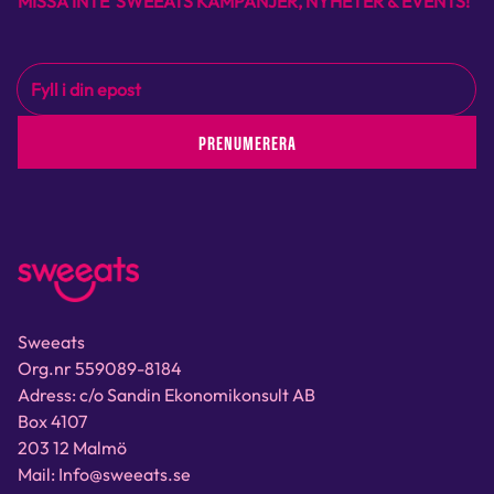
MISSA INTE SWEEATS KAMPANJER, NYHETER & EVENTS!
PRENUMERERA
Sweeats
Org.nr 559089-8184
Adress: c/o Sandin Ekonomikonsult AB
Box 4107
203 12 Malmö
Mail: Info@sweeats.se