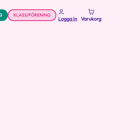
G
KLASS/FÖRENING
Logga in
Varukorg