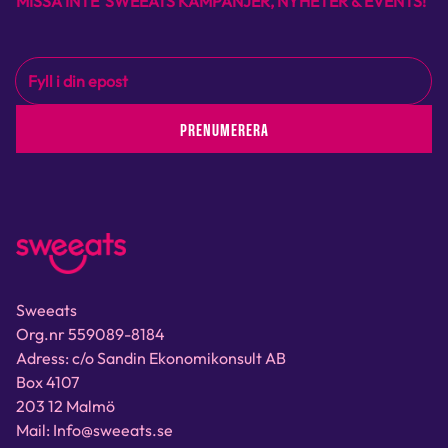
MISSA INTE SWEEATS KAMPANJER, NYHETER & EVENTS!
PRENUMERERA
Sweeats
Org.nr 559089-8184
Adress: c/o Sandin Ekonomikonsult AB
Box 4107
203 12 Malmö
Mail: Info@sweeats.se