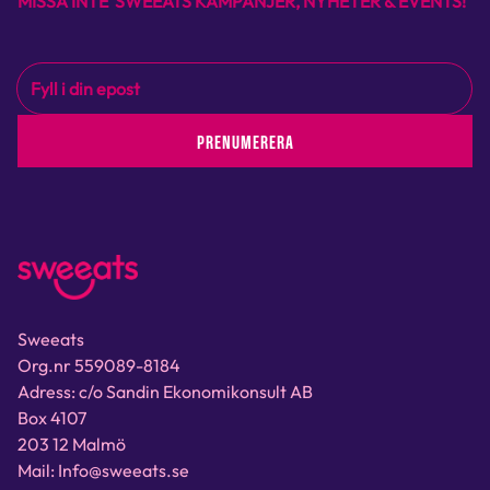
MISSA INTE SWEEATS KAMPANJER, NYHETER & EVENTS!
PRENUMERERA
Sweeats
Org.nr 559089-8184
Adress: c/o Sandin Ekonomikonsult AB
Box 4107
203 12 Malmö
Mail: Info@sweeats.se