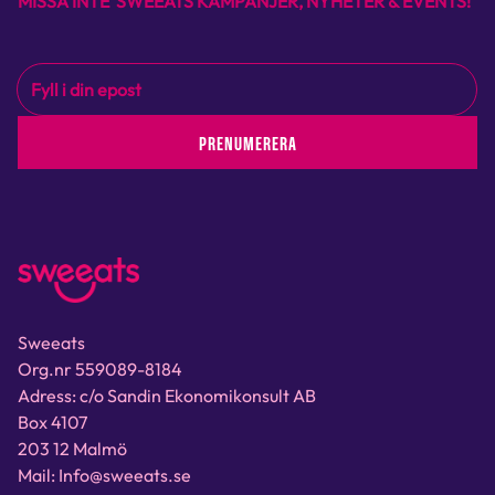
MISSA INTE SWEEATS KAMPANJER, NYHETER & EVENTS!
PRENUMERERA
Sweeats
Org.nr 559089-8184
Adress: c/o Sandin Ekonomikonsult AB
Box 4107
203 12 Malmö
Mail: Info@sweeats.se