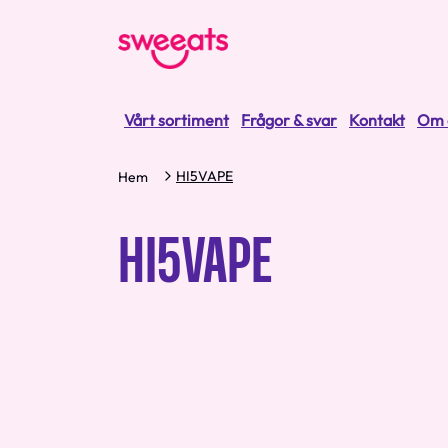
Vårt sortiment
Frågor & svar
Kontakt
Om 
HI5VAPE
Hem
HI5VAPE