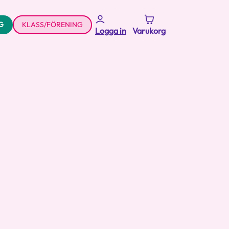
G
KLASS/FÖRENING
Logga in
Varukorg