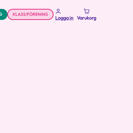
G
KLASS/FÖRENING
Logga in
Varukorg