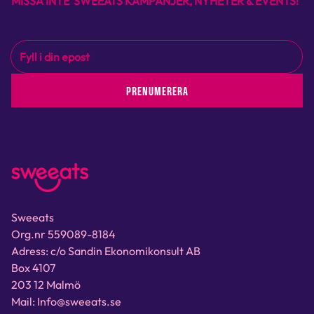
MISSA INTE SWEEATS KAMPANJER, NYHETER & EVENTS!
PRENUMERERA
Sweeats
Org.nr 559089-8184
Adress: c/o Sandin Ekonomikonsult AB
Box 4107
203 12 Malmö
Mail: Info@sweeats.se