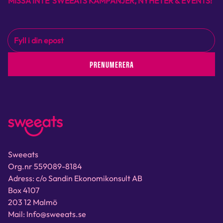
MISSA INTE SWEEATS KAMPANJER, NYHETER & EVENTS!
PRENUMERERA
Sweeats
Org.nr 559089-8184
Adress: c/o Sandin Ekonomikonsult AB
Box 4107
203 12 Malmö
Mail: Info@sweeats.se