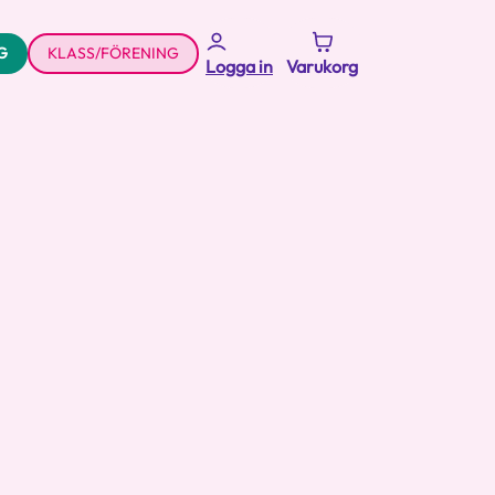
G
KLASS/FÖRENING
Logga in
Varukorg