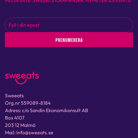
MISSA INTE SWEEATS KAMPANJER, NYHETER & EVENTS!
PRENUMERERA
Sweeats
Org.nr 559089-8184
Adress: c/o Sandin Ekonomikonsult AB
Box 4107
203 12 Malmö
Mail: Info@sweeats.se