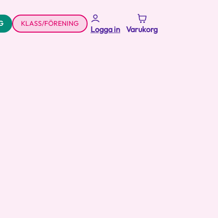
G
KLASS/FÖRENING
Logga in
Varukorg