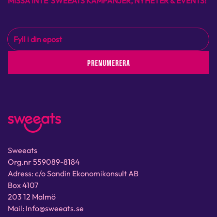
MISSA INTE SWEEATS KAMPANJER, NYHETER & EVENTS!
PRENUMERERA
Sweeats
Org.nr 559089-8184
Adress: c/o Sandin Ekonomikonsult AB
Box 4107
203 12 Malmö
Mail: Info@sweeats.se