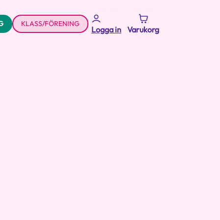
G
KLASS/FÖRENING
Logga in
Varukorg