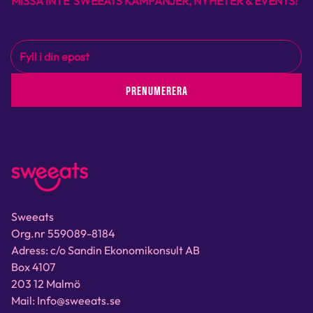
MISSA INTE SWEEATS KAMPANJER, NYHETER & EVENTS!
PRENUMERERA
Sweeats
Org.nr 559089-8184
Adress: c/o Sandin Ekonomikonsult AB
Box 4107
203 12 Malmö
Mail: Info@sweeats.se